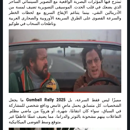
تمتزج فيها المؤثرات البصرية الواقعية مع التصوير السينمائي الساحر
الذي يضعك في قلب الحدث. الموسيقى التصويرية تضيف لمسة من
الأدرينالين النقي، بينما يتناغم الإيقاع السريع مع لحظات الخطر
والسرعة القصوى على الطرق السريعة الأوروبية والصحارى العربية
وناطحات السحاب في طوكيو.
مميزًا ليس فقط السرعة، بل
Gumball Rally 2025
ما يجعل
الشخصيات. كل متسابق يحمل ماضٍ غامض ودافع شخصي للمشاركة
في السباق، سواء كان انتقامًا، شهرة، أو هروبًا من ماضي مظلم.
التفاعلات بينهم مشحونة بالتوتر والدراما، مما يضيف عمقًا عاطفيًا غير
متوقع وسط الفوضى الميكانيكية.