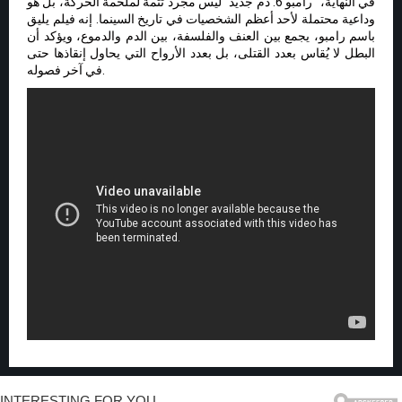
في النهاية، “رامبو 6: دم جديد” ليس مجرد تتمة لملحمة الحركة، بل هو
وداعية محتملة لأحد أعظم الشخصيات في تاريخ السينما. إنه فيلم يليق
باسم رامبو، يجمع بين العنف والفلسفة، بين الدم والدموع، ويؤكد أن
البطل لا يُقاس بعدد القتلى، بل بعدد الأرواح التي يحاول إنقاذها حتى
في آخر فصوله.