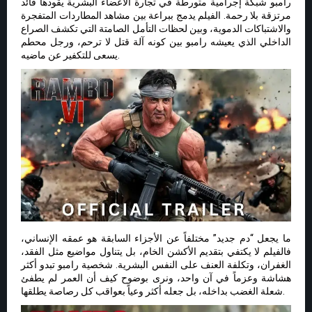
رامبو شبكة إجرامية متورطة في تجارة الأعضاء البشرية يقودها قائد
مرتزقة بلا رحمة. الفيلم يدمج ببراعة بين مشاهد المطاردات المتفجرة
والاشتباكات الدموية، وبين لحظات التأمل الصامتة التي تكشف الصراع
الداخلي الذي يعيشه رامبو بين كونه آلة قتل لا ترحم، ورجل محطم
يسعى للتكفير عن ماضيه.
ما يجعل “دم جديد” مختلفاً عن الأجزاء السابقة هو عمقه الإنساني،
فالفيلم لا يكتفي بتقديم الأكشن الخام، بل يتناول مواضيع مثل الفقد،
الغفران، وتكلفة العنف على النفس البشرية. شخصية رامبو تبدو أكثر
هشاشة وعزماً في آن واحد، ونرى بوضوح كيف أن العمر لم يطفئ
شعلة الغضب بداخله، بل جعله أكثر وعياً بعواقب كل رصاصة يطلقها.