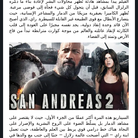
الفيلم يبدأ بمشاهد هادئة تُظهر محاولات البشر لإعادة بناء ما دمّره
الزلزال السابق، قبل أن يتحول كل شيء فجأة إلى فوضى مرعبة.
تُظهر الكاميرا بعبقرية مزيجًا من الدمار والمشاعر الإنسانية، حيث
يتصارع الأبطال مع قوى الطبيعة غير القابلة للسيطرة. راي، الذي أصبح
الآن قائد وحدة إنقاذ دولية، يجد نفسه مجبرًا على العودة إلى قلب
الكارثة لإنقاذ عائلته والعالم من موجة كوارث مترابطة تبدأ من قاع
الأرض وتمتد إلى الفضاء.
السيناريو هذه المرة أكثر عمقًا من الجزء الأول، حيث لا يقتصر على
مشاهد الدمار بل يسلّط الضوء على الروح البشرية والإصرار على
النجاة. هناك خط درامي قوي يربط بين العلم والعاطفة، حيث تعمل
ابنة راي — التي أصبحت عالمة زلازل — جنبًا إلى جنب مع والدها في