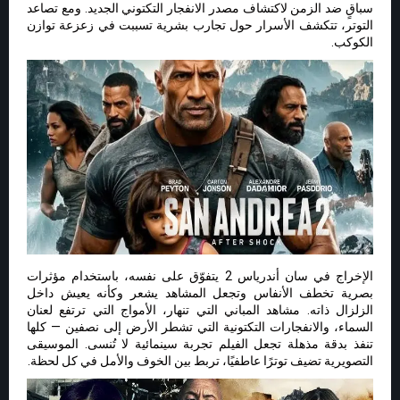
سباقٍ ضد الزمن لاكتشاف مصدر الانفجار التكتوني الجديد. ومع تصاعد
التوتر، تتكشف الأسرار حول تجارب بشرية تسببت في زعزعة توازن
الكوكب.
الإخراج في سان أندرياس 2 يتفوّق على نفسه، باستخدام مؤثرات
بصرية تخطف الأنفاس وتجعل المشاهد يشعر وكأنه يعيش داخل
الزلزال ذاته. مشاهد المباني التي تنهار، الأمواج التي ترتفع لعنان
السماء، والانفجارات التكتونية التي تشطر الأرض إلى نصفين — كلها
تنفذ بدقة مذهلة تجعل الفيلم تجربة سينمائية لا تُنسى. الموسيقى
التصويرية تضيف توترًا عاطفيًا، تربط بين الخوف والأمل في كل لحظة.