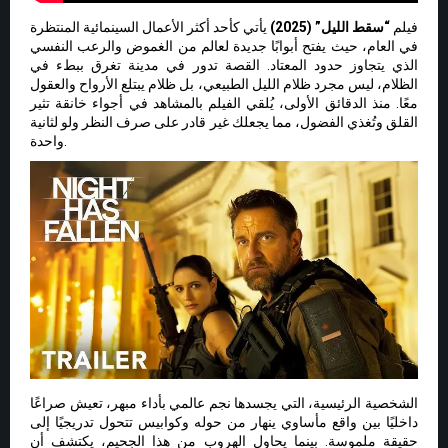
فيلم
“سقط الليل” (2025)
يأتي كأحد أكثر الأعمال السينمائية المنتظرة
في العام، حيث يفتح أبوابًا جديدة لعالم من الغموض والرعب النفسي
الذي يتجاوز حدود المعتاد. القصة تدور في مدينة تغرق ببطء في
الظلام، ليس مجرد ظلام الليل الطبيعي، بل ظلام يبتلع الأرواح والعقول
معًا. منذ الدقائق الأولى، يُلقي الفيلم بالمشاهد في أجواء خانقة تثير
القلق وتُغذي الفضول، مما يجعلك غير قادر على صرف النظر ولو لثانية
واحدة.
الشخصية الرئيسية، التي يجسدها نجم عالمي بأداء مبهر، تعيش صراعًا
داخليًا بين واقع مأساوي ينهار من حوله وكوابيس تتحول تدريجيًا إلى
حقيقة ملموسة. بينما يحاول الهروب من هذا الجحيم، يكتشف أن