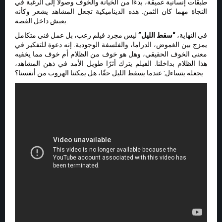
طبقات إنسانية عميقة، بدءًا من الخيانة والخوف وصولاً إلى الرغبة في
النجاة مهما كان الثمن. هذه الديناميكية تجعل المشاهد يشعر وكأنه
يعيش داخل القصة.
في النهاية،
“سقط الليل”
ليس مجرد فيلم رعب، بل عمل فني متكامل
يمزج بين الغموض، الدراما، والفلسفة الوجودية. إنه دعوة للتفكير في
معنى الخوف الحقيقي، وهل هو خوف من الظلام أم خوف مما يخفيه
هذا الظلام بداخلنا. الفيلم يترك أثرًا طويل الأمد في ذهن المشاهد،
يجعله يتساءل: عندما يسقط الليل حقًا، هل يمكننا الهروب من أنفسنا؟