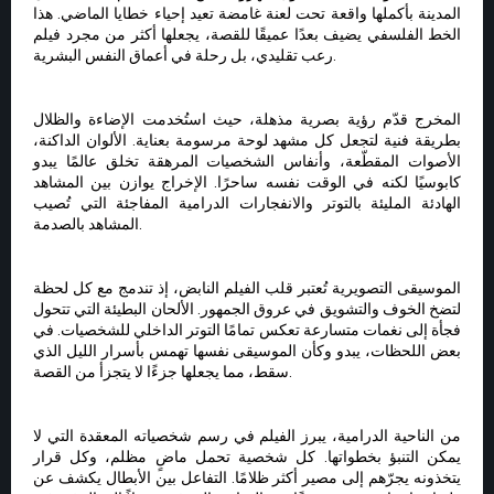
المدينة بأكملها واقعة تحت لعنة غامضة تعيد إحياء خطايا الماضي. هذا
الخط الفلسفي يضيف بعدًا عميقًا للقصة، يجعلها أكثر من مجرد فيلم
رعب تقليدي، بل رحلة في أعماق النفس البشرية.
المخرج قدّم رؤية بصرية مذهلة، حيث استُخدمت الإضاءة والظلال
بطريقة فنية لتجعل كل مشهد لوحة مرسومة بعناية. الألوان الداكنة،
الأصوات المقطّعة، وأنفاس الشخصيات المرهقة تخلق عالمًا يبدو
كابوسيًا لكنه في الوقت نفسه ساحرًا. الإخراج يوازن بين المشاهد
الهادئة المليئة بالتوتر والانفجارات الدرامية المفاجئة التي تُصيب
المشاهد بالصدمة.
الموسيقى التصويرية تُعتبر قلب الفيلم النابض، إذ تندمج مع كل لحظة
لتضخ الخوف والتشويق في عروق الجمهور. الألحان البطيئة التي تتحول
فجأة إلى نغمات متسارعة تعكس تمامًا التوتر الداخلي للشخصيات. في
بعض اللحظات، يبدو وكأن الموسيقى نفسها تهمس بأسرار الليل الذي
سقط، مما يجعلها جزءًا لا يتجزأ من القصة.
من الناحية الدرامية، يبرز الفيلم في رسم شخصياته المعقدة التي لا
يمكن التنبؤ بخطواتها. كل شخصية تحمل ماضٍ مظلم، وكل قرار
يتخذونه يجرّهم إلى مصير أكثر ظلامًا. التفاعل بين الأبطال يكشف عن