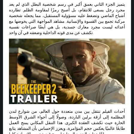
يتميز الجزء الثاني بعمق أكبر في رسم شخصية البطل الذي لم يعد
مجرد رجل يسعى للانتقام، بل أصبح رمزًا لمقاومة الظلم. تطارده
أشباح الماضي وتضغط عليه مسؤولية المستقبل، مما يجعله شخصية
مركبة تجمع بين القسوة والإنسانية. مشاهد المواجهة التي يخوضها مع
أعدائه ليست مجرد معارك جسدية، بل هي أيضًا صراعات نفسية
تكشف عن مدى قوته الداخلية وضعفه في آن واحد.
أحداث الفيلم تنتقل بين مدن متعددة حول العالم، من شوارع لندن
المظلمة إلى أزقة برلين الباردة، وصولًا إلى أجواء الشرق الأوسط
الحارة حيث تكشف العقدة الكبرى. هذا التنقل المكاني يمنح العمل
طابعًا عالميًا يعكس حجم المؤامرة، ويعزز الإحساس بأن المشاهد يتابع
صراعًا يتجاوز الحدود المحلية ليصبح قضية تمس الإنسانية كلها.