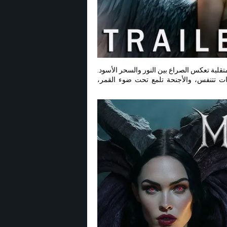
 بألوان متقلبة تعكس الصراع بين النور والسحر الأسود.
بات تتنفس، والأجنحة تلمع تحت ضوء القمر،