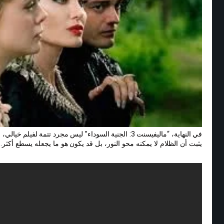
في النهاية، “ماليفيسنت 3: الجنية السوداء” ليس مجرد تتمة ل
يثبت أن الظلام لا يمكنه محو النور، بل قد يكون هو ما يجعله يسطع أك