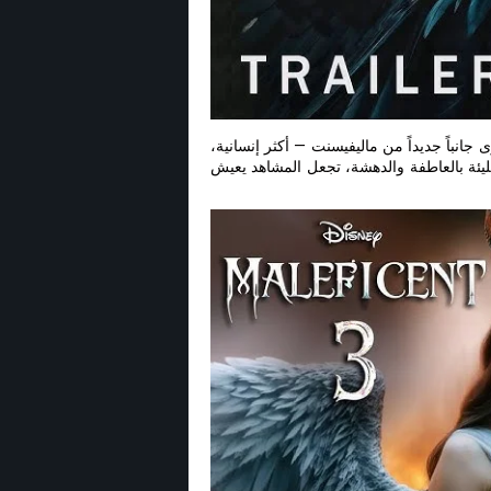
انباً جديداً من ماليفيسنت — أكثر إنسانية،
د مليئة بالعاطفة والدهشة، تجعل المشاهد يعيش