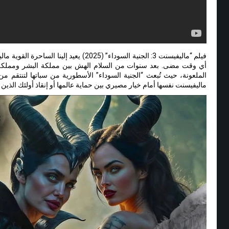
فيلم “ماليفيسنت 3: الجنية السوداء” (2025) ي
أي وقت مضى. بعد سنوات من السلام الهش بين مملكة البشر ومملكة ال
الملعونة، حيث تُبعث “الجنية السوداء” الأسطورية من سباتها لتنتقم م
ماليفيسنت نفسها أمام خيار مصيري بين حماية عالمها أو إنقاذ أولئك الذين