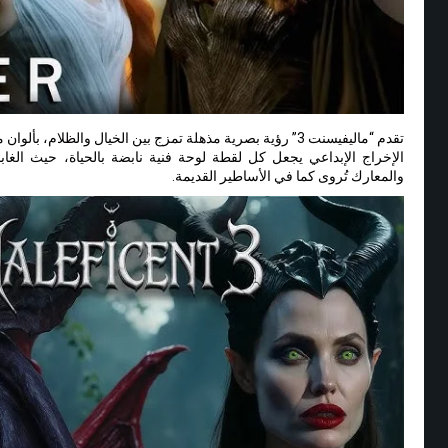
تقدم “ماليفيسنت 3” رؤية بصرية مذهلة تمزج بين الخيال والظلام،
الإخراج الإبداعي يجعل كل لقطة لوحة فنية نابضة بالحياة، حيث الغا
والمعارك تُروى كما في الأساطير القديمة.