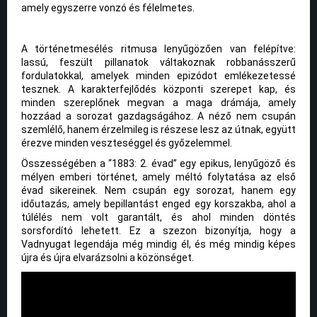
amely egyszerre vonzó és félelmetes.
A történetmesélés ritmusa lenyűgözően van felépítve:
lassú, feszült pillanatok váltakoznak robbanásszerű
fordulatokkal, amelyek minden epizódot emlékezetessé
tesznek. A karakterfejlődés központi szerepet kap, és
minden szereplőnek megvan a maga drámája, amely
hozzáad a sorozat gazdagságához. A néző nem csupán
szemlélő, hanem érzelmileg is részese lesz az útnak, együtt
érezve minden veszteséggel és győzelemmel.
Összességében a “1883: 2. évad” egy epikus, lenyűgöző és
mélyen emberi történet, amely méltó folytatása az első
évad sikereinek. Nem csupán egy sorozat, hanem egy
időutazás, amely bepillantást enged egy korszakba, ahol a
túlélés nem volt garantált, és ahol minden döntés
sorsfordító lehetett. Ez a szezon bizonyítja, hogy a
Vadnyugat legendája még mindig él, és még mindig képes
újra és újra elvarázsolni a közönséget.