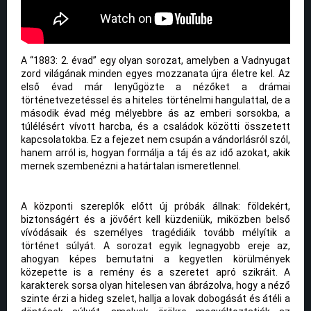
A “1883: 2. évad” egy olyan sorozat, amelyben a Vadnyugat
zord világának minden egyes mozzanata újra életre kel. Az
első évad már lenyűgözte a nézőket a drámai
történetvezetéssel és a hiteles történelmi hangulattal, de a
második évad még mélyebbre ás az emberi sorsokba, a
túlélésért vívott harcba, és a családok közötti összetett
kapcsolatokba. Ez a fejezet nem csupán a vándorlásról szól,
hanem arról is, hogyan formálja a táj és az idő azokat, akik
mernek szembenézni a határtalan ismeretlennel.
A központi szereplők előtt új próbák állnak: földekért,
biztonságért és a jövőért kell küzdeniük, miközben belső
vívódásaik és személyes tragédiáik tovább mélyítik a
történet súlyát. A sorozat egyik legnagyobb ereje az,
ahogyan képes bemutatni a kegyetlen körülmények
közepette is a remény és a szeretet apró szikráit. A
karakterek sorsa olyan hitelesen van ábrázolva, hogy a néző
szinte érzi a hideg szelet, hallja a lovak dobogását és átéli a