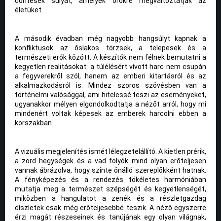
döntések súlyát, amelyek örökre megváltoztatják az
életüket.
A második évadban még nagyobb hangsúlyt kapnak a
konfliktusok az őslakos törzsek, a telepesek és a
természeti erők között. A készítők nem félnek bemutatni a
kegyetlen realitásokat: a túlélésért vívott harc nem csupán
a fegyverekről szól, hanem az emberi kitartásról és az
alkalmazkodásról is. Mindez szoros szövésben van a
történelmi valósággal, ami hitelessé teszi az eseményeket,
ugyanakkor mélyen elgondolkodtatja a nézőt arról, hogy mi
mindenért voltak képesek az emberek harcolni ebben a
korszakban.
A vizuális megjelenítés ismét lélegzetelállító. A kietlen prérik,
a zord hegységek és a vad folyók mind olyan erőteljesen
vannak ábrázolva, hogy szinte önálló szereplőkként hatnak.
A fényképezés és a rendezés tökéletes harmóniában
mutatja meg a természet szépségét és kegyetlenségét,
miközben a hangulatot a zenék és a részletgazdag
díszletek csak még erőteljesebbé teszik. A néző egyszerre
érzi magát részeseinek és tanújának egy olyan világnak,