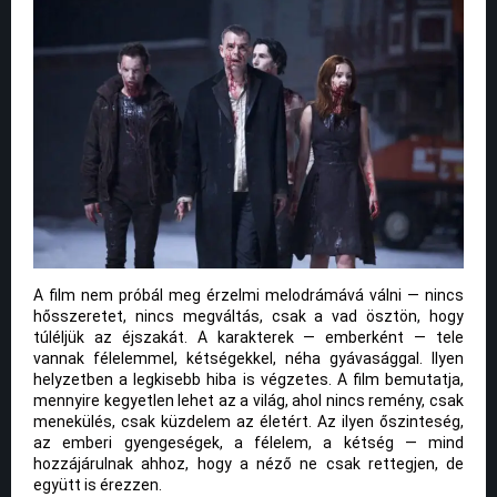
A film nem próbál meg érzelmi melodrámává válni — nincs
hősszeretet, nincs megváltás, csak a vad ösztön, hogy
túléljük az éjszakát. A karakterek — emberként — tele
vannak félelemmel, kétségekkel, néha gyávasággal. Ilyen
helyzetben a legkisebb hiba is végzetes. A film bemutatja,
mennyire kegyetlen lehet az a világ, ahol nincs remény, csak
menekülés, csak küzdelem az életért. Az ilyen őszinteség,
az emberi gyengeségek, a félelem, a kétség — mind
hozzájárulnak ahhoz, hogy a néző ne csak rettegjen, de
együtt is érezzen.