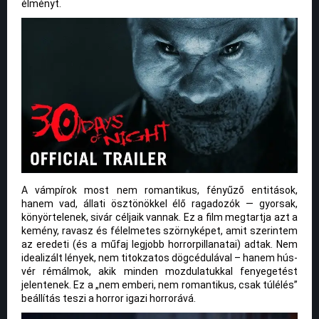
élményt.
A vámpírok most nem romantikus, fényűző entitások,
hanem vad, állati ösztönökkel élő ragadozók — gyorsak,
könyörtelenek, sivár céljaik vannak. Ez a film megtartja azt a
kemény, ravasz és félelmetes szörnyképet, amit szerintem
az eredeti (és a műfaj legjobb horrorpillanatai) adtak. Nem
idealizált lények, nem titokzatos dögcédulával – hanem hús-
vér rémálmok, akik minden mozdulatukkal fenyegetést
jelentenek. Ez a „nem emberi, nem romantikus, csak túlélés”
beállítás teszi a horror igazi horrorává.