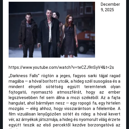
December
9, 2025
https://www.youtube.com/watch?v=teCZJ9nSyV4&t=2s
„Darkness Falls” rögtön a jeges, fagyos sarki tájjal ragad
magába — a hóval borított utcák, a hideg szél susogása és a
mindent elnyelő sötétség együtt teremtenek olyan
fojtogató, nyomasztó atmoszférát, hogy az ember
legszívesebben fel sem állna a mozi székéből. Az a fajta
hangulat, ahol bármilyen nesz — egy ropogó fa, egy hirtelen
mozgás — elég ahhoz, hogy visszarántson a félelembe. A
film vizuálisan lenyűgözően sötét és rideg: a hóval kevert
vér, az árnyékok játszmája, a hideg és nyomorult világ érzete
együtt teszik az első percektől kezdve borzongatóvá az