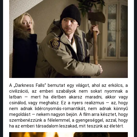
A „Darkness Falls” bemutat egy világot, ahol az erkölcs, a
civilizáció, az emberi szabályok nem sokat nyomnak a
latban — mert ha életben akarsz maradni, akkor vagy
csinálod, vagy meghalsz. Ez a nyers realizmus — az, hogy
nem adnak lidércnyomás-romantikát, nem adnak könnyű
megoldást — nekem nagyon bejön. A film arra késztet, hogy
szembenézzünk a félelemmel, a gyengeséggel, azzal, hogy
ha az emberi társadalom leszakad, mit teszünk az életért.