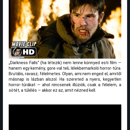
„Darkness Falls” (ha létezik) nem lenne könnyed esti film —
hanem egy kemény, gore-val teli, lélekbemarkoló horror-túra.
Brutális, ravasz, félelmetes. Olyan, ami nem enged el, amitől
másnap is lázban alszol. Ha szereted a nyers, kegyetlen
horror-túrákat — ahol nincsenek illúziók, csak a félelem, a
sötét, a túlélés — akkor ez az, amit nézned kell.