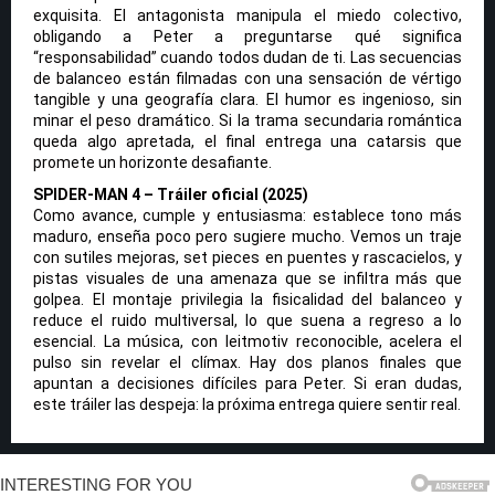
exquisita. El antagonista manipula el miedo colectivo,
obligando a Peter a preguntarse qué significa
“responsabilidad” cuando todos dudan de ti. Las secuencias
de balanceo están filmadas con una sensación de vértigo
tangible y una geografía clara. El humor es ingenioso, sin
minar el peso dramático. Si la trama secundaria romántica
queda algo apretada, el final entrega una catarsis que
promete un horizonte desafiante.
SPIDER-MAN 4 – Tráiler oficial (2025)
Como avance, cumple y entusiasma: establece tono más
maduro, enseña poco pero sugiere mucho. Vemos un traje
con sutiles mejoras, set pieces en puentes y rascacielos, y
pistas visuales de una amenaza que se infiltra más que
golpea. El montaje privilegia la fisicalidad del balanceo y
reduce el ruido multiversal, lo que suena a regreso a lo
esencial. La música, con leitmotiv reconocible, acelera el
pulso sin revelar el clímax. Hay dos planos finales que
apuntan a decisiones difíciles para Peter. Si eran dudas,
este tráiler las despeja: la próxima entrega quiere sentir real.