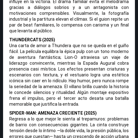
influye en la victoria. El drama familiar evita el melodrama
gracias a diálogos sobrios y a un antagonista con
motivaciones comprensibles. Visualmente, la fotografía
industrial y la partitura elevan el clímax. Si el guion repite un
par de beat familiares, lo compensa con carisma y un final
que levanta al público.
THUNDERCATS (2025)
Una carta de amor a Thundera que no se queda en el guiño
fácil. La película equilibra la épica pulp con un tono moderno
de aventura fantástica; Lion-O atraviesa un viaje de
liderazgo convincente, mientras la Espada Augural cobra
presencia casi mística. Los efectos presentan criaturas y
escenarios con textura, y el vestuario logra una estética
icónica sin caer en lo ridículo. Hay humor, pero nunca rompe
la seriedad de la amenaza. El villano brilla cuando la historia
le concede silencios y ritualidad. Algún montaje expositivo
frena el impulso, pero el tercer acto desata una batalla
memorable que justifica la entrada.
SPIDER-MAN: AMENAZA CRECIENTE (2025)
Regresa a lo que mejor le sienta al trepamuros: problemas
de barrio con consecuencias gigantes. La cinta construye
tensión desde lo íntimo —la doble vida, la presión pública, los
errores que cuestan— hasta un crescendo de acción urbana