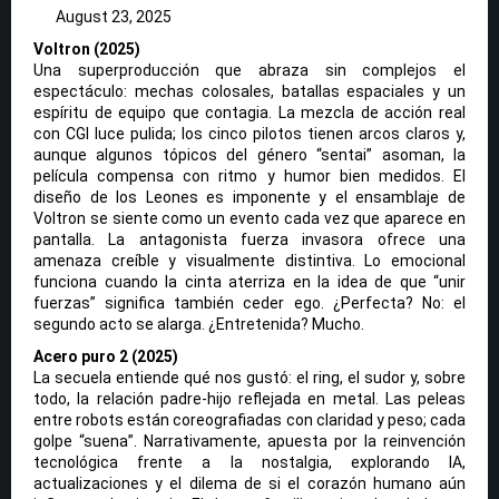
August 23, 2025
Voltron (2025)
Una superproducción que abraza sin complejos el
espectáculo: mechas colosales, batallas espaciales y un
espíritu de equipo que contagia. La mezcla de acción real
con CGI luce pulida; los cinco pilotos tienen arcos claros y,
aunque algunos tópicos del género “sentai” asoman, la
película compensa con ritmo y humor bien medidos. El
diseño de los Leones es imponente y el ensamblaje de
Voltron se siente como un evento cada vez que aparece en
pantalla. La antagonista fuerza invasora ofrece una
amenaza creíble y visualmente distintiva. Lo emocional
funciona cuando la cinta aterriza en la idea de que “unir
fuerzas” significa también ceder ego. ¿Perfecta? No: el
segundo acto se alarga. ¿Entretenida? Mucho.
Acero puro 2 (2025)
La secuela entiende qué nos gustó: el ring, el sudor y, sobre
todo, la relación padre-hijo reflejada en metal. Las peleas
entre robots están coreografiadas con claridad y peso; cada
golpe “suena”. Narrativamente, apuesta por la reinvención
tecnológica frente a la nostalgia, explorando IA,
actualizaciones y el dilema de si el corazón humano aún