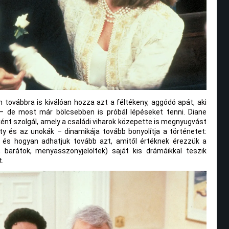
továbbra is kiválóan hozza azt a féltékeny, aggódó apát, aki
— de most már bölcsebben is próbál lépéseket tenni. Diane
nt szolgál, amely a családi viharok közepette is megnyugvást
ty és az unokák – dinamikája tovább bonyolítja a történetet:
i, és hogyan adhatjuk tovább azt, amitől értéknek érezzük a
, barátok, menyasszonyjelöltek) saját kis drámáikkal teszik
t.