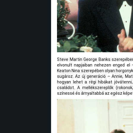
Steve Martin George Banks szerepében 
elvonult napjaiban nehezen enged el 
Keaton Nina szerepében olyan horgonyké
sugároz. Az új generáció – Annie, Mat
hogyan lehet a régi hibákat jóvátenn
családot. A mellékszereplők (rokonok
színessé és árnyaltabbá az egész képe