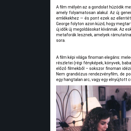
A film mélyén az a gondolat húzódik me
amely folyamatosan alakul. Az új gener
emlékekhez — és pont ezek az ellentétek
George folyton azon küzd, hogy megtarts
új idők új megoldásokat kívánnak. Az e
metaforák lesznek, amelyek rámutatna
sora.
A film képi világa finoman elegáns: mel
részletei (régi fényképek, könyvek, ba
előző filmekből – sokszor finoman idéz
Nem grandiózus rendezvényfilm, de pon
egy hangtalan arc, vagy egy elnyújtott 