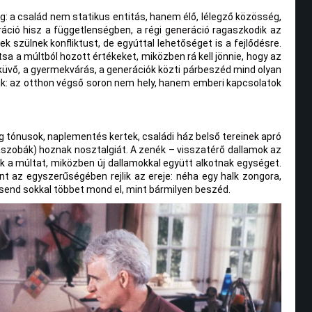
g: a család nem statikus entitás, hanem élő, lélegző közösség,
áció hisz a függetlenségben, a régi generáció ragaszkodik az
 szülnek konfliktust, de egyúttal lehetőséget is a fejlődésre.
a a múltból hozott értékeket, miközben rá kell jönnie, hogy az
sküvő, a gyermekvárás, a generációk közti párbeszéd mind olyan
k: az otthon végső soron nem hely, hanem emberi kapcsolatok
eg tónusok, naplementés kertek, családi ház belső tereinek apró
baszobák) hoznak nosztalgiát. A zenék – visszatérő dallamok az
ik a múltat, miközben új dallamokkal együtt alkotnak egységet.
t az egyszerűségében rejlik az ereje: néha egy halk zongora,
csend sokkal többet mond el, mint bármilyen beszéd.