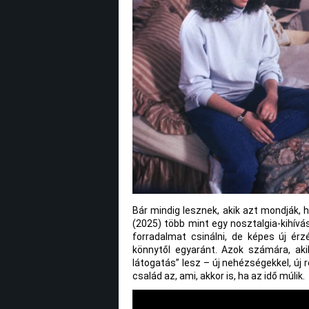
Bár mindig lesznek, akik azt mondják, h
(2025) több mint egy nosztalgia-kihívás
forradalmat csinálni, de képes új ér
könnytől egyaránt. Azok számára, akik
látogatás” lesz – új nehézségekkel, új
család az, ami, akkor is, ha az idő múlik.