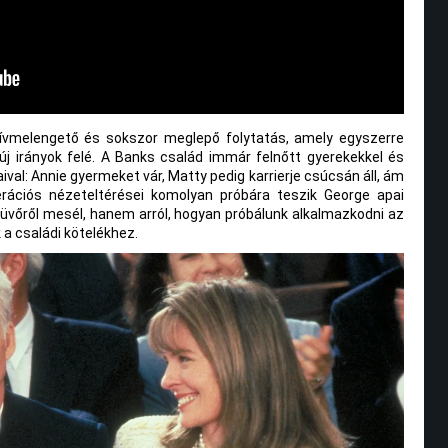
zívmelengető és sokszor meglepő folytatás, amely egyszerre
új irányok felé. A Banks család immár felnőtt gyerekekkel és
ival: Annie gyermeket vár, Matty pedig karrierje csúcsán áll, ám
erációs nézeteltérései komolyan próbára teszik George apai
üvőről mesél, hanem arról, hogyan próbálunk alkalmazkodni az
a családi kötelékhez.