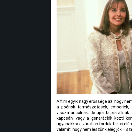
A film egyik nagy erőssége az, hogy ne
a poénok természetesek, emberiek, ol
visszatáncolnak, de újra talpra állnak
kapcsán, vagy a generációk közti k
ugyanakkor a váratlan fordulatok is elő
valamit, hogy nem leszünk elég jók – s