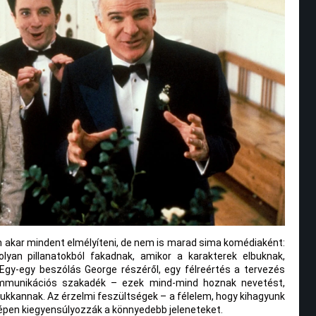
m akar mindent elmélyíteni, de nem is marad sima komédiaként:
yan pillanatokból fakadnak, amikor a karakterek elbuknak,
. Egy-egy beszólás George részéről, egy félreértés a tervezés
ommunikációs szakadék – ezek mind-mind hoznak nevetést,
bukkannak. Az érzelmi feszültségek – a félelem, hogy kihagyunk
zépen kiegyensúlyozzák a könnyedebb jeleneteket.