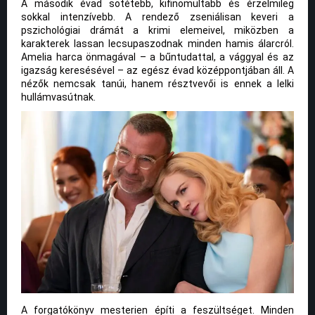
A második évad sötétebb, kifinomultabb és érzelmileg
sokkal intenzívebb. A rendező zseniálisan keveri a
pszichológiai drámát a krimi elemeivel, miközben a
karakterek lassan lecsupaszodnak minden hamis álarcról.
Amelia harca önmagával – a bűntudattal, a vággyal és az
igazság keresésével – az egész évad középpontjában áll. A
nézők nemcsak tanúi, hanem résztvevői is ennek a lelki
hullámvasútnak.
A forgatókönyv mesterien építi a feszültséget. Minden