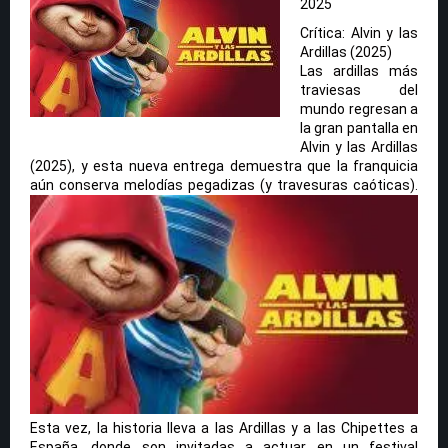
2025
Crítica: Alvin y las
Ardillas (2025)
Las ardillas más
traviesas del
mundo regresan a
la gran pantalla en
Alvin y las Ardillas
(2025), y esta nueva entrega demuestra que la franquicia
aún conserva melodías pegadizas (y travesuras caóticas).
Esta vez, la historia lleva a las Ardillas y a las Chipettes a
España, donde son invitadas a actuar en un festival