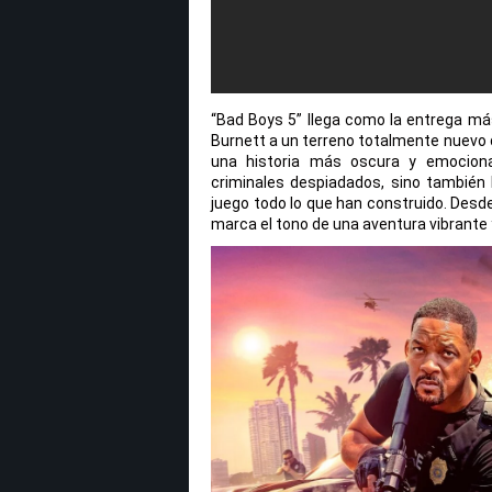
“Bad Boys 5” llega como la entrega más
Burnett a un terreno totalmente nuevo d
una historia más oscura y emocional
criminales despiadados, sino también
juego todo lo que han construido. Desde 
marca el tono de una aventura vibrante y