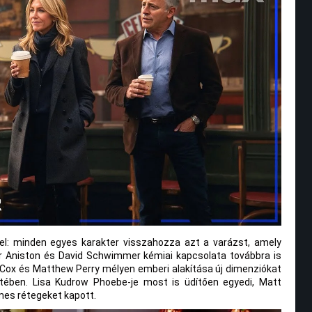
mel: minden egyes karakter visszahozza azt a varázst, amely
fer Aniston és David Schwimmer kémiai kapcsolata továbbra is
Cox és Matthew Perry mélyen emberi alakítása új dimenziókat
tében. Lisa Kudrow Phoebe-je most is üdítően egyedi, Matt
mes rétegeket kapott.