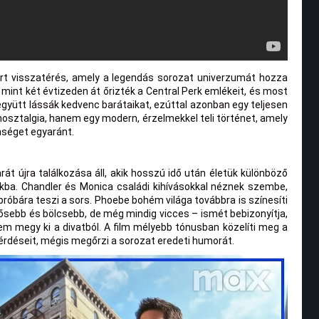
árt visszatérés, amely a legendás sorozat univerzumát hozza
mint két évtizeden át őrizték a Central Perk emlékeit, és most
a együtt lássák kedvenc barátaikat, ezúttal azonban egy teljesen
osztalgia, hanem egy modern, érzelmekkel teli történet, amely
nséget egyaránt.
t újra találkozása áll, akik hosszú idő után életük különböző
kba. Chandler és Monica családi kihívásokkal néznek szembe,
róbára teszi a sors. Phoebe bohém világa továbbra is színesíti
dősebb és bölcsebb, de még mindig vicces – ismét bebizonyítja,
m megy ki a divatból. A film mélyebb tónusban közelíti meg a
kérdéseit, mégis megőrzi a sorozat eredeti humorát.