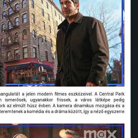
angulatát a jelen modern filmes eszközeivel. A Central Perk
tóan ismerősek, ugyanakkor frissek, a város látképe pedig
ork az elmúlt húsz évben. A kamera dinamikus mozgása és a
teremtenek a komédia és a dráma között, így a néző egyszerre