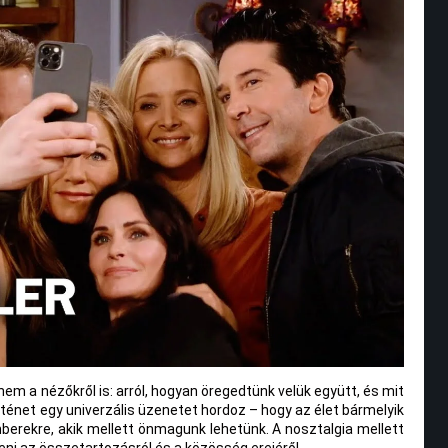
nem a nézőkről is: arról, hogyan öregedtünk velük együtt, és mit
örténet egy univerzális üzenetet hordoz – hogy az élet bármelyik
rekre, akik mellett önmagunk lehetünk. A nosztalgia mellett