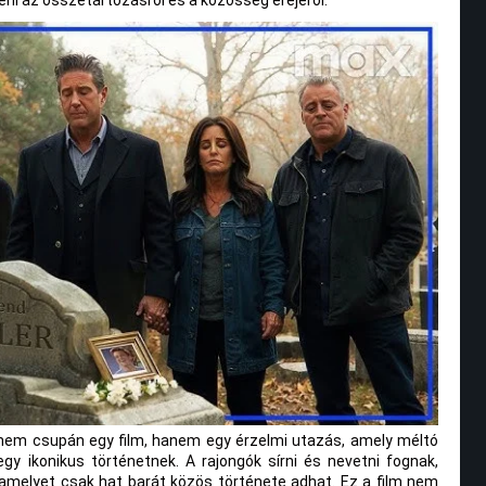
eni az összetartozásról és a közösség erejéről.
em csupán egy film, hanem egy érzelmi utazás, amely méltó
egy ikonikus történetnek. A rajongók sírni és nevetni fognak,
 amelyet csak hat barát közös története adhat. Ez a film nem