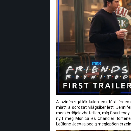
A színészi játék külön említést érde
miatt a sorozat világsiker lett. Jenni
megkérdőjelezhetetlen, míg Courteney 
nyit meg Monica és Chandler történe
LeBlanc Joey-ja pedig meglepően érzel