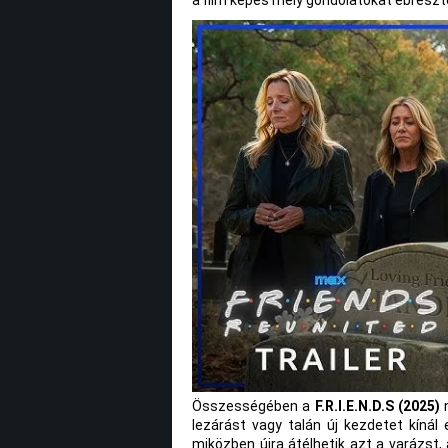
a film képes mély gondolatokat ébreszt
Összességében a
F.R.I.E.N.D.S (2025)
n
lezárást vagy talán új kezdetet kínál 
miközben újra átélhetik azt a varázst,