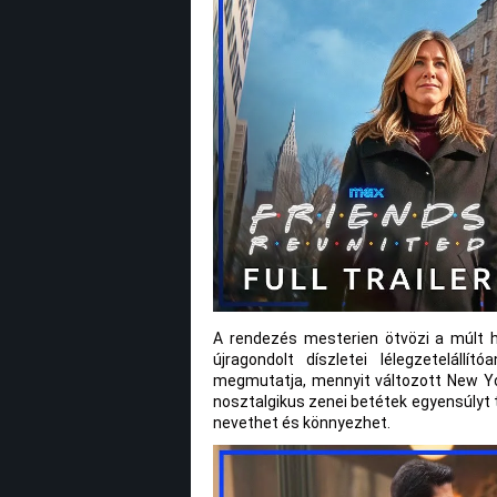
A rendezés mesterien ötvözi a múlt h
újragondolt díszletei lélegzetelállí
megmutatja, mennyit változott New Y
nosztalgikus zenei betétek egyensúlyt 
nevethet és könnyezhet.