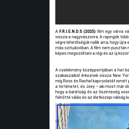
A
F.R.I.E.N.D.S (2025)
film egy várva v
vissza a nagyvászonra. A rajongók több 
végre lehetőségük nyílik arra, hogy újr
más szituációban. A film nem pusztán n
képes megszólítani a régi és az új közö
A cselekmény középpontjában a hat bará
szakaszaiból érkeznek vissza New Yor
míg Ross és Rachel kapcsolatát ismét p
a történetet, és Joey – aki most már i
hogy a barátság és az őszinteség sose
felnőtté válás és az életközepi válság 