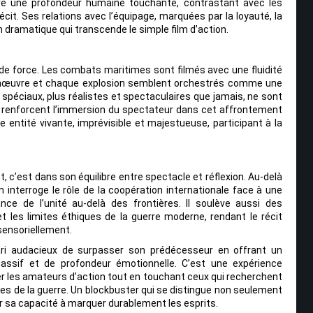
nfère une profondeur humaine touchante, contrastant avec les
écit. Ses relations avec l’équipage, marquées par la loyauté, la
n dramatique qui transcende le simple film d’action.
 de force. Les combats maritimes sont filmés avec une fluidité
anœuvre et chaque explosion semblent orchestrés comme une
 spéciaux, plus réalistes et spectaculaires que jamais, ne sont
e et renforcent l’immersion du spectateur dans cet affrontement
 entité vivante, imprévisible et majestueuse, participant à la
 c’est dans son équilibre entre spectacle et réflexion. Au-delà
lm interroge le rôle de la coopération internationale face à une
nce de l’unité au-delà des frontières. Il soulève aussi des
et les limites éthiques de la guerre moderne, rendant le récit
sensoriellement.
ari audacieux de surpasser son prédécesseur en offrant un
assif et de profondeur émotionnelle. C’est une expérience
er les amateurs d’action tout en touchant ceux qui recherchent
es de la guerre. Un blockbuster qui se distingue non seulement
ar sa capacité à marquer durablement les esprits.