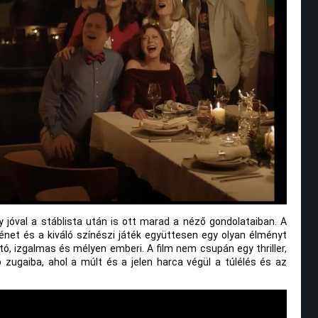
y jóval a stáblista után is ott marad a néző gondolataiban. A
énet és a kiváló színészi játék együttesen egy olyan élményt
ó, izgalmas és mélyen emberi. A film nem csupán egy thriller,
zugaiba, ahol a múlt és a jelen harca végül a túlélés és az