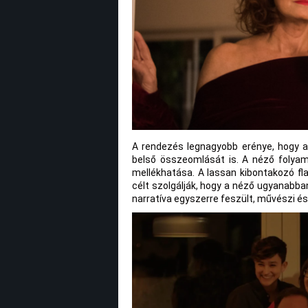
A rendezés legnagyobb erénye, hogy a
belső összeomlását is. A néző folya
mellékhatása. A lassan kibontakozó fl
célt szolgálják, hogy a néző ugyanabban
narratíva egyszerre feszült, művészi és