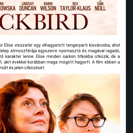
r Elise visszatér egy elhagyatott tengerparti kisvárosba, ahol
. A telep atmoszférája egyszerre nyomasztó és magával ragadó,
ő karakter lenne. Elise minden sarkon titkokba ütközik, de a
i, akit évekkel korábban maga mögött hagyott. A film ebben a
múlt és jelen ütközését.