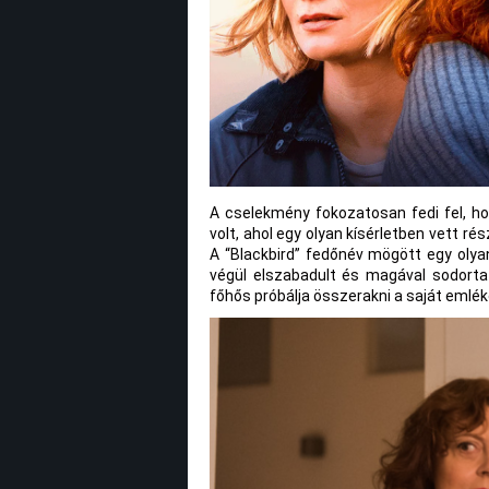
A cselekmény fokozatosan fedi fel, ho
volt, ahol egy olyan kísérletben vett r
A “Blackbird” fedőnév mögött egy olya
végül elszabadult és magával sodorta E
főhős próbálja összerakni a saját emlé