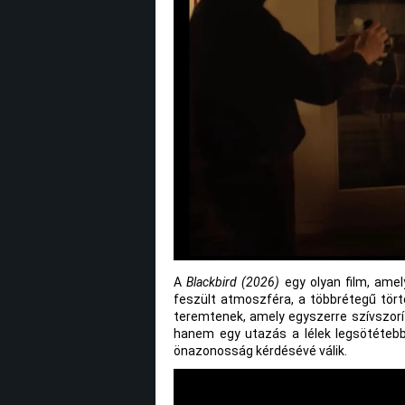
A
Blackbird (2026)
egy olyan film, amel
feszült atmoszféra, a többrétegű tört
teremtenek, amely egyszerre szívszorít
hanem egy utazás a lélek legsötétebb 
önazonosság kérdésévé válik.