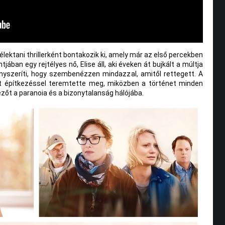
élektani thrillerként bontakozik ki, amely már az első percekben
jában egy rejtélyes nő, Elise áll, aki éveken át bujkált a múltja
nyszeríti, hogy szembenézzen mindazzal, amitől rettegett. A
t építkezéssel teremtette meg, miközben a történet minden
őt a paranoia és a bizonytalanság hálójába.