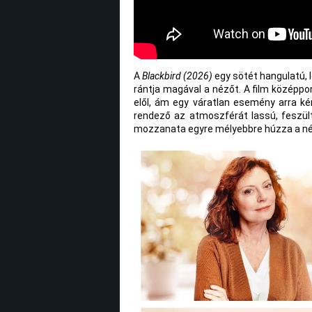
A
Blackbird (2026)
egy sötét hangulatú, l
rántja magával a nézőt. A film középpont
elől, ám egy váratlan esemény arra ké
rendező az atmoszférát lassú, feszül
mozzanata egyre mélyebbre húzza a néz