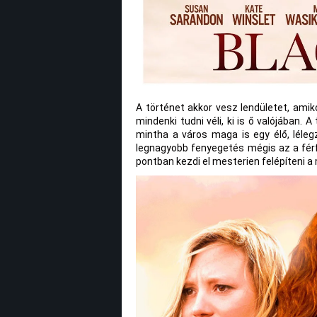
A történet akkor vesz lendületet, amiko
mindenki tudni véli, ki is ő valójában
mintha a város maga is egy élő, lélegz
legnagyobb fenyegetés mégis az a férf
pontban kezdi el mesterien felépíteni a 