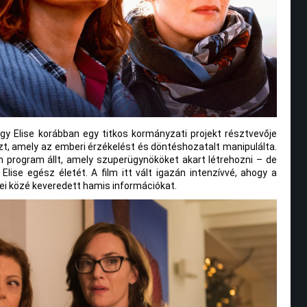
gy Elise korábban egy titkos kormányzati projekt résztvevője
észt, amely az emberi érzékelést és döntéshozatalt manipulálta.
n program állt, amely szuperügynököket akart létrehozni – de
lise egész életét. A film itt vált igazán intenzívvé, ahogy a
kei közé keveredett hamis információkat.