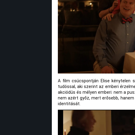
A film csúcspontján Elise kénytelen s
tudóssal, aki szerint az emberi érzelm
akciódús és mélyen emberi: nem a puszt
nem azért győz, mert erősebb, hanem m
identitását.