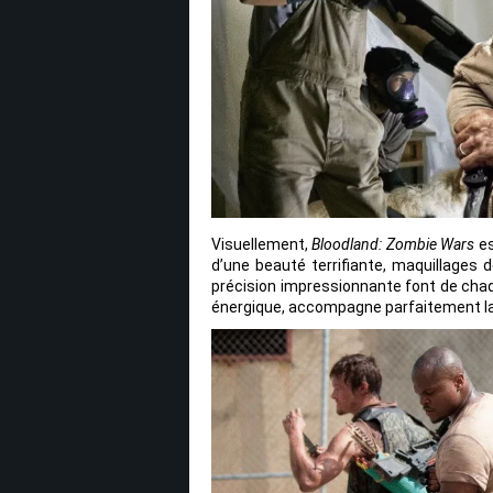
Visuellement,
Bloodland: Zombie Wars
es
d’une beauté terrifiante, maquillages 
précision impressionnante font de cha
énergique, accompagne parfaitement l