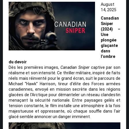
August
14, 2025
Canadian
Sniper
(2024) –
Une
plongée
glaçante
dans
l’ombre
du devoir
Dès les premières images,
Canadian Sniper
captive par son
réalisme et son intensité. Ce thriller militaire, inspiré de faits
réels mais réinventé pour le grand écran, suit le parcours de
Michael “Hawk” Harrison, tireur d’élite des Forces armées
canadiennes, envoyé en mission secrète dans les régions
glacées de l’Arctique pour démanteler un réseau clandestin
menaçant la sécurité nationale. Entre paysages gelés et
tension constante, le film installe une atmosphère à la fois
majestueuse et oppressante, où chaque souffle dans l’air
glacé semble annoncer un danger imminent.