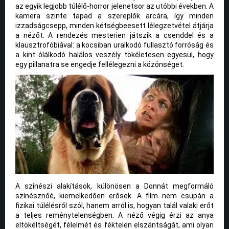
az egyik legjobb túlélő-horror jelenetsor az utóbbi években. A
kamera szinte tapad a szereplők arcára, így minden
izzadságcsepp, minden kétségbeesett lélegzetvétel átjárja
a nézőt. A rendezés mesterien játszik a csenddel és a
klausztrofóbiával: a kocsiban uralkodó fullasztó forróság és
a kint ólálkodó halálos veszély tökéletesen egyesül, hogy
egy pillanatra se engedje fellélegezni a közönséget.
A színészi alakítások, különösen a Donnát megformáló
színésznőé, kiemelkedően erősek. A film nem csupán a
fizikai túlélésről szól, hanem arról is, hogyan talál valaki erőt
a teljes reménytelenségben. A néző végig érzi az anya
eltökéltségét, félelmét és féktelen elszántságát, ami olyan