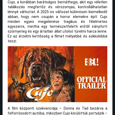
Cujo, a korábban barátságos bernáthegyi, akit egy véletlen
találkozás megfertőz és vérszomjas, kontrollálhatatlan
lénnyé változtat. A 2025-ös változat különösen kiemelkedő
abban, hogy nem csupán a horror elemekre épít: Cujo
minden egyes megjelenése tragikus és félelmetes
egyszerre, mintha egy természetfeletti erőtől irányított
szörnyeteg és egy ártatlan állat utolsó türelmi harca lenne.
Ez az érzelmi kettősség a filmet mélyebbé és sokkolóbbá
teszi.
A film központi szekvenciája – Donna és Tad bezárva a
felforrósodott autóba, miközben Cujo körülöttük portyázik –