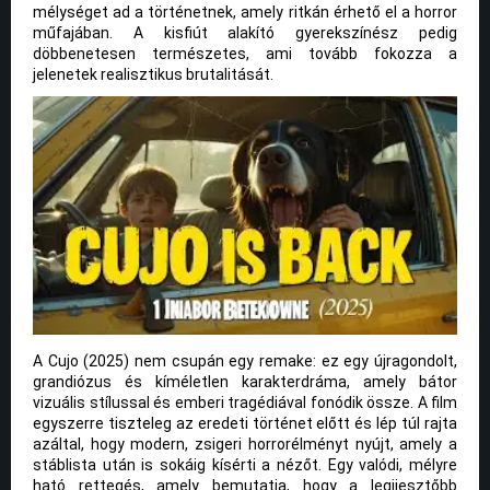
mélységet ad a történetnek, amely ritkán érhető el a horror
műfajában. A kisfiút alakító gyerekszínész pedig
döbbenetesen természetes, ami tovább fokozza a
jelenetek realisztikus brutalitását.
A Cujo (2025) nem csupán egy remake: ez egy újragondolt,
grandiózus és kíméletlen karakterdráma, amely bátor
vizuális stílussal és emberi tragédiával fonódik össze. A film
egyszerre tiszteleg az eredeti történet előtt és lép túl rajta
azáltal, hogy modern, zsigeri horrorélményt nyújt, amely a
stáblista után is sokáig kísérti a nézőt. Egy valódi, mélyre
ható rettegés, amely bemutatja, hogy a legijesztőbb