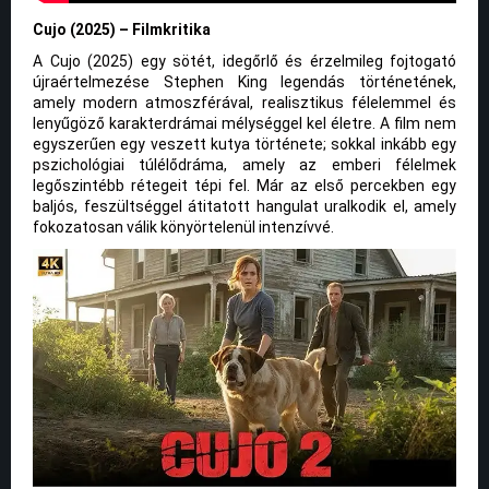
Cujo (2025) – Filmkritika
A Cujo (2025) egy sötét, idegőrlő és érzelmileg fojtogató
újraértelmezése Stephen King legendás történetének,
amely modern atmoszférával, realisztikus félelemmel és
lenyűgöző karakterdrámai mélységgel kel életre. A film nem
egyszerűen egy veszett kutya története; sokkal inkább egy
pszichológiai túlélődráma, amely az emberi félelmek
legőszintébb rétegeit tépi fel. Már az első percekben egy
baljós, feszültséggel átitatott hangulat uralkodik el, amely
fokozatosan válik könyörtelenül intenzívvé.