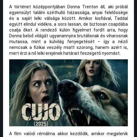
A történet középpontjában Donna Trenton áll, aki próbál
egyensúlyt találni széthulló házassága, anyai felelőssége
és a saját lelki válsága között. Amikor kisfiával, Taddal
együtt elindul vidékre, a sors lassan, de biztosan csapdába
csalja őket. A rendező külön figyelmet fordít arra, hogy
Donna belső világát ugyanannyira brutálisnak és viharosnak
mutassa, mint a külvilág fenyegetését – így a néző
nemcsak a fizikai veszély miatt szorong, hanem azért is,
mert érzi a nő lelki erejének határait feszegető nyomást.
A film valódi rémálma akkor kezdődik, amikor megjelenik