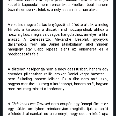
közötti kapcsolat nem romantikus klisékre épül, hanem
őszinte emberi kötelékre, amely lassan, finoman alakul.
A vizuális megvalósítás lenyűgöző: a hófödte utcák, a meleg
fények, a karácsonyi díszek mind hozzájárulnak ahhoz a
nosztalgikus, mégis valóságos hangulathoz, amelyet a film
áraszt. A zeneszerző, Alexandre Desplat, gyönyörű
dallamokkal festi alá Daniel átalakulását, ahol minden
hangjegy egy újabb lépést jelent az önismeret és a
megbocsátás felé.
A történet tetőpontja nem a nagy gesztusban, hanem egy
csendes pillanatban rejlik: amikor Daniel végre hazatér –
nem fizikailag, hanem lelkileg. Ez a film nem arról szól,
hogyan menthetjük meg a karácsonyt, hanem arról, hogyan
menthet meg minket a karácsony.
A Christmas Less Traveled
nem csupán egy ünnepi film – ez
egy tükör, amelyben mindannyian megláthatjuk a saját
elfeledett álmainkat és a reményt, hogy sosem késő újra