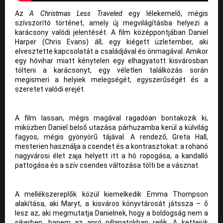
Az
A Christmas Less Traveled
egy lélekemelő, mégis
szívszorító történet, amely új megvilágításba helyezi a
karácsony valódi jelentését. A film középpontjában Daniel
Harper (Chris Evans) áll, egy kiégett üzletember, aki
elvesztette kapcsolatát a családjával és önmagával. Amikor
egy hóvihar miatt kénytelen egy elhagyatott kisvárosban
tölteni a karácsonyt, egy véletlen találkozás során
megismeri a helyiek melegségét, egyszerűségét és a
szeretet valódi erejét.
A film lassan, mégis magával ragadóan bontakozik ki,
miközben Daniel belső utazása párhuzamba kerül a külvilág
fagyos, mégis gyönyörű tájával. A rendező, Greta Hall,
mesterien használja a csendet és a kontrasztokat: a rohanó
nagyvárosi élet zaja helyett itt a hó ropogása, a kandalló
pattogása és a szív csendes változása tölti be a vásznat.
A mellékszereplők közül kiemelkedik Emma Thompson
alakítása, aki Maryt, a kisváros könyvtárosát játssza – ő
lesz az, aki megmutatja Danielnek, hogy a boldogság nem a
sikerben, hanem az apró pillanatokban rejlik. A kettejük