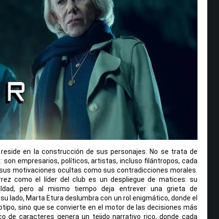
 reside en la construcción de sus personajes. No se trata de
: son empresarios, políticos, artistas, incluso filántropos, cada
 sus motivaciones ocultas como sus contradicciones morales.
érrez como el líder del club es un despliegue de matices: su
ialdad, pero al mismo tiempo deja entrever una grieta de
A su lado, Marta Etura deslumbra con un rol enigmático, donde el
tipo, sino que se convierte en el motor de las decisiones más
o de caracteres genera un tejido narrativo rico, donde cada