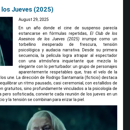
e los Jueves (2025)
August 29, 2025
En un año donde el cine de suspenso parecía
estancarse en fórmulas repetidas,
El Club de los
Asesinos de los Jueves (2025)
irrumpe como un
torbellino inesperado de frescura, tensión
psicológica y audacia narrativa. Desde su primera
secuencia, la película logra atrapar al espectador
con una atmósfera inquietante que mezcla lo
elegante con lo perturbador: un grupo de personajes
aparentemente respetables que, tras el velo de la
os une. La dirección de Rodrigo Santamaría (ficticio) destaca
equilibrar un ritmo pausado, casi ceremonial, con estallidos de
en gratuitos, sino profundamente vinculados a la psicología de
a pero sofisticada, convierte cada reunión de los jueves en un
encio y la tensión se combinan para erizar la piel.