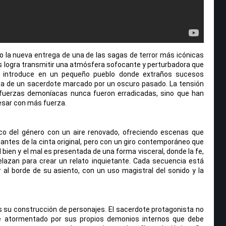
mo la nueva entrega de una de las sagas de terror más icónicas
s logra transmitir una atmósfera sofocante y perturbadora que
os introduce en un pequeño pueblo donde extraños sucesos
da de un sacerdote marcado por un oscuro pasado. La tensión
s fuerzas demoníacas nunca fueron erradicadas, sino que han
esar con más fuerza.
ico del género con un aire renovado, ofreciendo escenas que
tes de la cinta original, pero con un giro contemporáneo que
l bien y el mal es presentada de una forma visceral, donde la fe,
elazan para crear un relato inquietante. Cada secuencia está
al borde de su asiento, con un uso magistral del sonido y la
es su construcción de personajes. El sacerdote protagonista no
e atormentado por sus propios demonios internos que debe