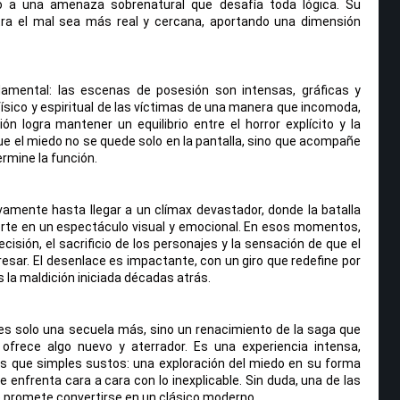
 a una amenaza sobrenatural que desafía toda lógica. Su
ntra el mal sea más real y cercana, aportando una dimensión
damental: las escenas de posesión son intensas, gráficas y
ísico y espiritual de las víctimas de una manera que incomoda,
ión logra mantener un equilibrio entre el horror explícito y la
ue el miedo no se quede solo en la pantalla, sino que acompañe
rmine la función.
amente hasta llegar a un clímax devastador, donde la batalla
vierte en un espectáculo visual y emocional. En esos momentos,
cisión, el sacrificio de los personajes y la sensación de que el
esar. El desenlace es impactante, con un giro que redefine por
la maldición iniciada décadas atrás.
o es solo una secuela más, sino un renacimiento de la saga que
frece algo nuevo y aterrador. Es una experiencia intensa,
s que simples sustos: una exploración del miedo en su forma
 enfrenta cara a cara con lo inexplicable. Sin duda, una de las
e promete convertirse en un clásico moderno.