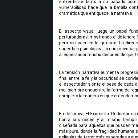
enfrentarse tanto a su pasado como
vulnerabilidad hace que la batalla co
dramática que enriquece la narrativa.
El aspecto visual juega un papel fun
perturbadoras, mostrando el deterioro f
pero sin caer en lo gratuito. La direcc
sugestión psicológica, lo que provoca q
al espectador mucho después de que te
La tensión narrativa aumenta progresiv
final entre la fe y la oscuridad se con
el espectador siente el peso de cada de
mal siempre encuentra la forma de regr
completo la manera en que entendemos 
En definitiva, El Exorcista: Redentor n
honra sus raíces y al mismo tiempo o
diseñada para aquellos que buscan má
más pura, donde la fragilidad humana se
películas de terror más esperadas y qu