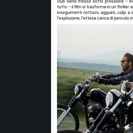
club viene messo sotto pressione – ind
tutto – il film si trasforma in un thrille
inseguimenti notturni, agguati, colpi a
l’esplosione, l’attesa carica di pericolo i