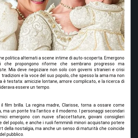
one politica alternati a scene intime di auto-scoperta. Emergono
bigui che propongono riforme che sembrano progresso ma
ste. Mia deve negoziare non solo con governi stranieri e crisi
 tradizioni e la voce del suo popolo, che spesso la ama ma non
vata è testata: amicizie lontane, amore complicato, e la ricerca di
desiderava essere un tempo.
il film brilla. La regina madre, Clarisse, torna a ossare come
a, ma un ponte tra l’antico e il moderno. I personaggi secondari
ici emergono con nuove sfaccettature, giovani consiglieri
re del popolo, e anche i ruoli femminili minori acquistano potere
fort della nostalgia, ma anche un senso di maturità che coincide
del pubblico.