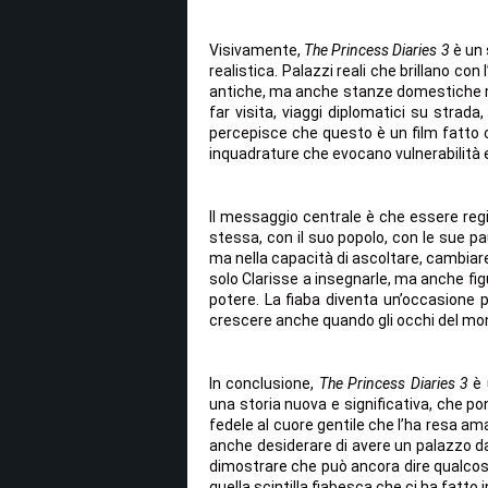
Visivamente,
The Princess Diaries 3
è un
realistica. Palazzi reali che brillano con 
antiche, ma anche stanze domestiche mo
far visita, viaggi diplomatici su strada,
percepisce che questo è un film fatto 
inquadrature che evocano vulnerabilità 
Il messaggio centrale è che essere reg
stessa, con il suo popolo, con le sue paur
ma nella capacità di ascoltare, cambiare
solo Clarisse a insegnarle, ma anche figur
potere. La fiaba diventa un’occasione pe
crescere anche quando gli occhi del mo
In conclusione,
The Princess Diaries 3
è 
una storia nuova e significativa, che pon
fedele al cuore gentile che l’ha resa ama
anche desiderare di avere un palazzo da
dimostrare che può ancora dire qualcosa
quella scintilla fiabesca che ci ha fatto