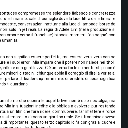
 sontuoso compromesso tra splendore fiabesco e concretezza
l’oro e il marmo, sale di consiglio dove la luce filtra dalle finestre
deste, conversazioni notturne alla luce di lampade, borse da
 non solo in jet reali. La regia di Adele Lim (nella produzione si
con amore verso il franchise) bilancia momenti “da sogno” con
e umanità.
ina non significa essere perfetta, ma essere vera: vera con se
e e i suoi errori. Mia impara che il potere non risiede nei titoli,
, influire con gentilezza. C’è un tema forte di mentorship: non è
e minori, cittadini, chiunque abbia il coraggio di dire la verità al
r parlare di leadership femminile, di eredità, di cosa significa
ndo ti guardano.
un ritorno che supera le aspettative: non è solo nostalgia, ma
e Mia in situazioni inedite e la obbliga a evolvere, pur restando
ta. È un film che farà ridere, commuovere, far riflettere e forse
 sistemare… o almeno un giardino reale. Se il franchise doveva
 di importante, questo terzo capitolo lo fa con grazia, cuore e
 innamorare di tanto tempo fa.