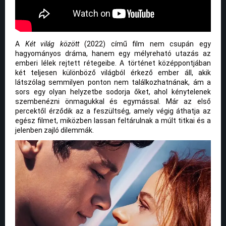
A
Két világ között
(2022) című film nem csupán egy
hagyományos dráma, hanem egy mélyreható utazás az
emberi lélek rejtett rétegeibe. A történet középpontjában
két teljesen különböző világból érkező ember áll, akik
látszólag semmilyen ponton nem találkozhatnának, ám a
sors egy olyan helyzetbe sodorja őket, ahol kénytelenek
szembenézni önmagukkal és egymással. Már az első
percektől érződik az a feszültség, amely végig áthatja az
egész filmet, miközben lassan feltárulnak a múlt titkai és a
jelenben zajló dilemmák.