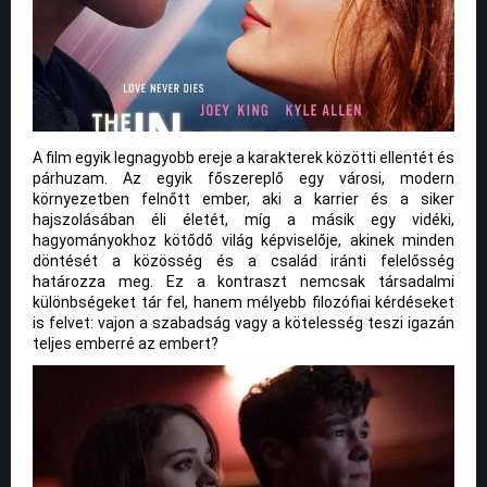
A film egyik legnagyobb ereje a karakterek közötti ellentét és
párhuzam. Az egyik főszereplő egy városi, modern
környezetben felnőtt ember, aki a karrier és a siker
hajszolásában éli életét, míg a másik egy vidéki,
hagyományokhoz kötődő világ képviselője, akinek minden
döntését a közösség és a család iránti felelősség
határozza meg. Ez a kontraszt nemcsak társadalmi
különbségeket tár fel, hanem mélyebb filozófiai kérdéseket
is felvet: vajon a szabadság vagy a kötelesség teszi igazán
teljes emberré az embert?