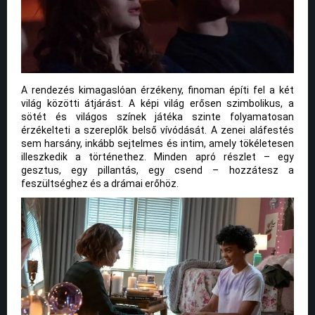
A rendezés kimagaslóan érzékeny, finoman építi fel a két
világ közötti átjárást. A képi világ erősen szimbolikus, a
sötét és világos színek játéka szinte folyamatosan
érzékelteti a szereplők belső vívódását. A zenei aláfestés
sem harsány, inkább sejtelmes és intim, amely tökéletesen
illeszkedik a történethez. Minden apró részlet – egy
gesztus, egy pillantás, egy csend – hozzátesz a
feszültséghez és a drámai erőhöz.