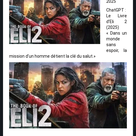
2025
ChatGPT :
Le Livre
d’Eli 2
(2025)
« Dans un
monde
sans
espoir, la
mission d’un homme détient la clé du salut.»