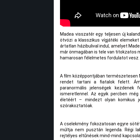
Madea visszatér egy teljesen új kalan
ötvözi a klasszikus vígjátéki elemeket
ártatlan házibulival indul, amelyet Mad
már önmagában is tele van titokzatos m
hamarosan félelmetes fordulatot vesz.
A film középpontjában természetesen M
rendet tartani a fiatalok felett. 
paranormális jelenségek kezdenek 
ismeretlennel. Az egyik percben még
életéért – mindezt olyan komikus j
szórakoztatóak.
A cselekmény fokozatosan egyre sötéte
múltja nem pusztán legenda. Régi la
rejtélyes eltűnések mind-mind kapcsolat