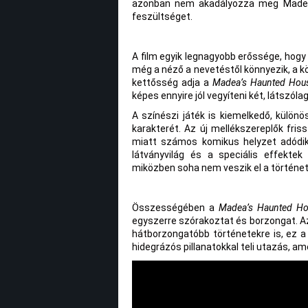
azonban nem akadályozza meg Madeát 
feszültséget.
A film egyik legnagyobb erőssége, hogy 
még a néző a nevetéstől könnyezik, a kö
kettősség adja a
Madea’s Haunted Hous
képes ennyire jól vegyíteni két, látszólag
A színészi játék is kiemelkedő, különö
karakterét. Az új mellékszereplők fris
miatt számos komikus helyzet adódi
látványvilág és a speciális effekte
miközben soha nem veszik el a történe
Összességében a
Madea’s Haunted Ho
egyszerre szórakoztat és borzongat. Az
hátborzongatóbb történetekre is, ez a
hidegrázós pillanatokkal teli utazás, a