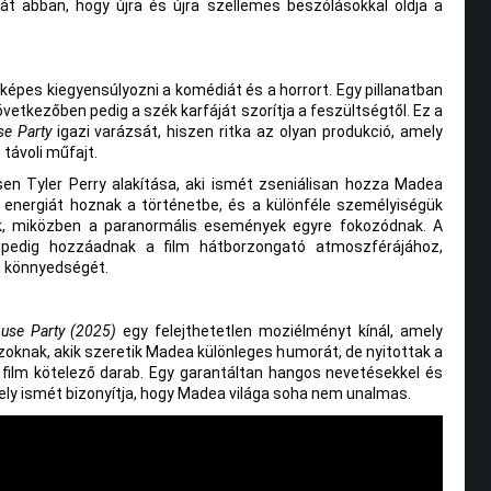
abban, hogy újra és újra szellemes beszólásokkal oldja a
képes kiegyensúlyozni a komédiát és a horrort. Egy pillanatban
vetkezőben pedig a szék karfáját szorítja a feszültségtől. Ez a
e Party
igazi varázsát, hiszen ritka az olyan produkció, amely
 távoli műfajt.
sen Tyler Perry alakítása, aki ismét zseniálisan hozza Madea
s energiát hoznak a történetbe, és a különféle személyiségük
k, miközben a paranormális események egyre fokozódnak. A
k pedig hozzáadnak a film hátborzongató atmoszférájához,
t könnyedségét.
use Party (2025)
egy felejthetetlen moziélményt kínál, amely
oknak, akik szeretik Madea különleges humorát, de nyitottak a
 film kötelező darab. Egy garantáltan hangos nevetésekkel és
mely ismét bizonyítja, hogy Madea világa soha nem unalmas.