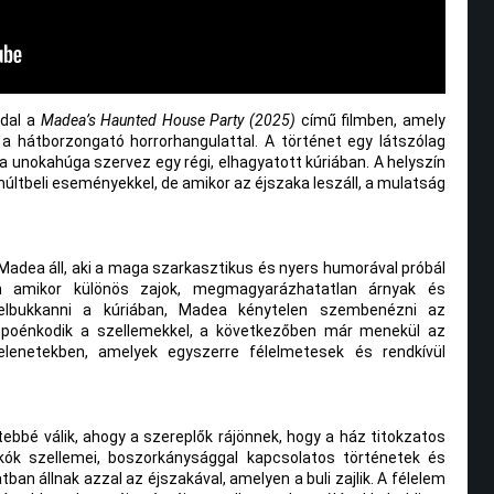
ddal a
Madea’s Haunted House Party (2025)
című filmben, amely
 a hátborzongató horrorhangulattal. A történet egy látszólag
ea unokahúga szervez egy régi, elhagyatott kúriában. A helyszín
últbeli eseményekkel, de amikor az éjszaka leszáll, a mulatság
adea áll, aki a maga szarkasztikus és nyers humorával próbál
Ám amikor különös zajok, megmagyarázhatatlan árnyak és
felbukkanni a kúriában, Madea kénytelen szembenézni az
 poénkodik a szellemekkel, a következőben már menekül az
elenetekben, amelyek egyszerre félelmetesek és rendkívül
bbé válik, ahogy a szereplők rájönnek, hogy a ház titokzatos
kók szellemei, boszorkánysággal kapcsolatos történetek és
ban állnak azzal az éjszakával, amelyen a buli zajlik. A félelem