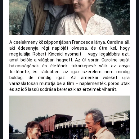
A cselekmény középpontjában Francesca lánya, Caroline áll,
aki édesanyja régi naplóját olvassa, és útra kel, hogy
megtalálja Robert Kincaid nyomait – vagy legalábbis azt,
amit belőle a világban hagyott. Az út során Caroline saját
házasságának és életének tükörképévé válik az anyja
története, és rádöbben: az igaz szerelem nem mindig
boldog, de mindig igaz. Az amerikai vidéket újra
varázslatosan mutatja be a film – naplementék, poros utak
és az idő lassú sodrása keretezik az érzelmek viharát.