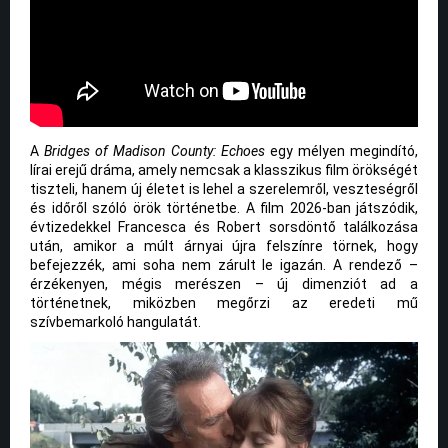
A
Bridges of Madison County: Echoes
egy mélyen megindító,
lírai erejű dráma, amely nemcsak a klasszikus film örökségét
tiszteli, hanem új életet is lehel a szerelemről, veszteségről
és időről szóló örök történetbe. A film 2026-ban játszódik,
évtizedekkel Francesca és Robert sorsdöntő találkozása
után, amikor a múlt árnyai újra felszínre törnek, hogy
befejezzék, ami soha nem zárult le igazán. A rendező –
érzékenyen, mégis merészen – új dimenziót ad a
történetnek, miközben megőrzi az eredeti mű
szívbemarkoló hangulatát.