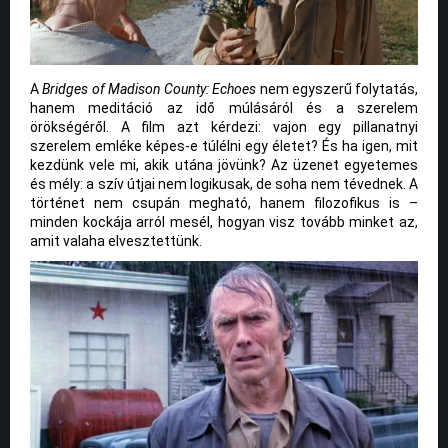
A
Bridges of Madison County: Echoes
nem egyszerű folytatás,
hanem meditáció az idő múlásáról és a szerelem
örökségéről. A film azt kérdezi: vajon egy pillanatnyi
szerelem emléke képes-e túlélni egy életet? És ha igen, mit
kezdünk vele mi, akik utána jövünk? Az üzenet egyetemes
és mély: a szív útjai nem logikusak, de soha nem tévednek. A
történet nem csupán megható, hanem filozofikus is –
minden kockája arról mesél, hogyan visz tovább minket az,
amit valaha elvesztettünk.