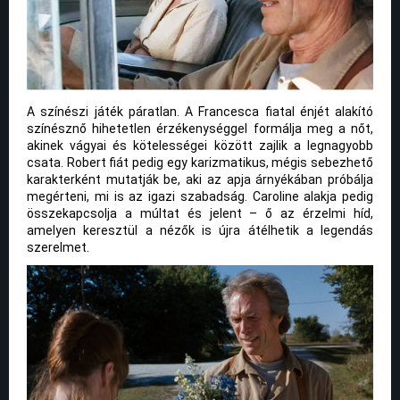
A színészi játék páratlan. A Francesca fiatal énjét alakító
színésznő hihetetlen érzékenységgel formálja meg a nőt,
akinek vágyai és kötelességei között zajlik a legnagyobb
csata. Robert fiát pedig egy karizmatikus, mégis sebezhető
karakterként mutatják be, aki az apja árnyékában próbálja
megérteni, mi is az igazi szabadság. Caroline alakja pedig
összekapcsolja a múltat és jelent – ő az érzelmi híd,
amelyen keresztül a nézők is újra átélhetik a legendás
szerelmet.