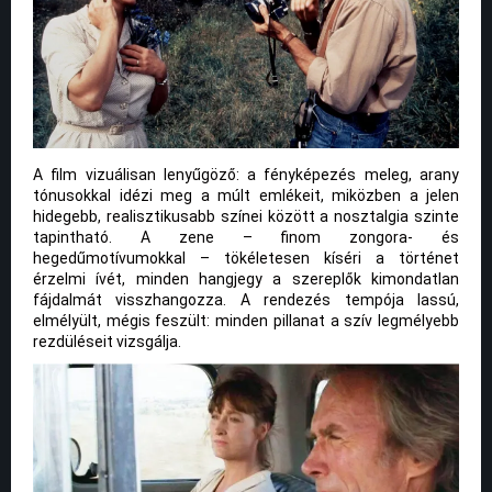
A film vizuálisan lenyűgöző: a fényképezés meleg, arany
tónusokkal idézi meg a múlt emlékeit, miközben a jelen
hidegebb, realisztikusabb színei között a nosztalgia szinte
tapintható. A zene – finom zongora- és
hegedűmotívumokkal – tökéletesen kíséri a történet
érzelmi ívét, minden hangjegy a szereplők kimondatlan
fájdalmát visszhangozza. A rendezés tempója lassú,
elmélyült, mégis feszült: minden pillanat a szív legmélyebb
rezdüléseit vizsgálja.