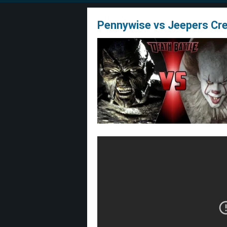
Pennywise vs Jeepers Cr