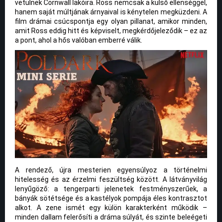
vetülnek Cornwall lakóira. Ross nemcsak a külső ellenséggel,
hanem saját múltjának árnyaival is kénytelen megküzdeni. A
film drámai csúcspontja egy olyan pillanat, amikor minden,
amit Ross eddig hitt és képviselt, megkérdőjeleződik – ez az
a pont, ahol a hős valóban emberré válik.
A rendező, újra mesterien egyensúlyoz a történelmi
hitelesség és az érzelmi feszültség között. A látványvilág
lenyűgöző: a tengerparti jelenetek festményszerűek, a
bányák sötétsége és a kastélyok pompája éles kontrasztot
alkot. A zene ismét egy külön karakterként működik –
minden dallam felerősíti a dráma súlyát, és szinte beleégeti