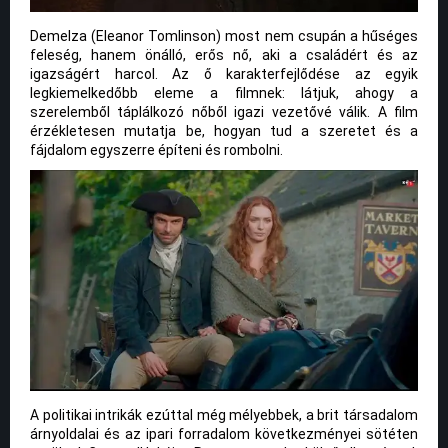
Demelza (Eleanor Tomlinson) most nem csupán a hűséges
feleség, hanem önálló, erős nő, aki a családért és az
igazságért harcol. Az ő karakterfejlődése az egyik
legkiemelkedőbb eleme a filmnek: látjuk, ahogy a
szerelemből táplálkozó nőből igazi vezetővé válik. A film
érzékletesen mutatja be, hogyan tud a szeretet és a
fájdalom egyszerre építeni és rombolni.
A politikai intrikák ezúttal még mélyebbek, a brit társadalom
árnyoldalai és az ipari forradalom következményei sötéten