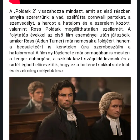
A „Poldark 2” visszahozza mindazt, amit az első részben
annyira szerettünk: a vad, szélfútta cornwalli partokat, a
szenvedélyt, a harcot a hatalom és a szerelem között,
valamint Ross Poldark megállíthatatlan szellemét. A
folytatás évekkel az első film eseményei után játszódik,
amikor Ross (Aidan Turner) már nemcsak a földjéért, hanem
a becsületéért is kénytelen újra szembeszállni a
hatalommal. A film nyitójelenete már önmagában is mesteri:
a tenger dübörgése, a sziklák közt száguldó lovasok és a
sötét égbolt előrevetítik, hogy ez a történet sokkal sötétebb
és érzelmileg mélyebb lesz.