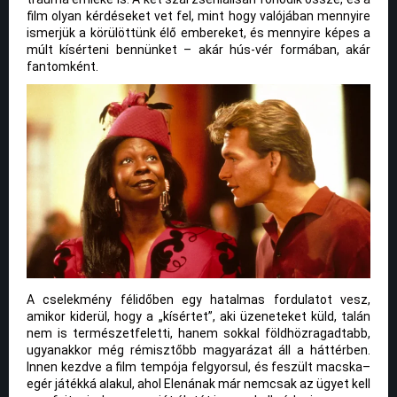
film olyan kérdéseket vet fel, mint hogy valójában mennyire
ismerjük a körülöttünk élő embereket, és mennyire képes a
múlt kísérteni bennünket – akár hús-vér formában, akár
fantomként.
A cselekmény félidőben egy hatalmas fordulatot vesz,
amikor kiderül, hogy a „kísértet”, aki üzeneteket küld, talán
nem is természetfeletti, hanem sokkal földhözragadtabb,
ugyanakkor még rémisztőbb magyarázat áll a háttérben.
Innen kezdve a film tempója felgyorsul, és feszült macska–
egér játékká alakul, ahol Elenának már nemcsak az ügyet kell