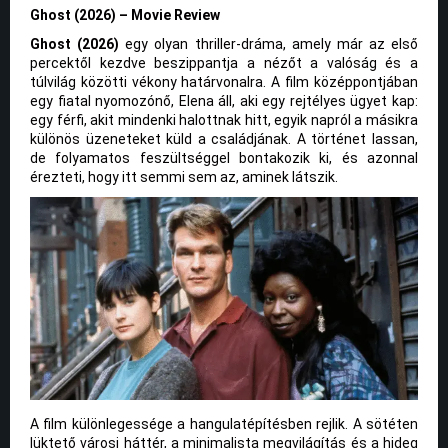
Ghost (2026) – Movie Review
Ghost (2026)
egy olyan thriller-dráma, amely már az első
percektől kezdve beszippantja a nézőt a valóság és a
túlvilág közötti vékony határvonalra. A film középpontjában
egy fiatal nyomozónő, Elena áll, aki egy rejtélyes ügyet kap:
egy férfi, akit mindenki halottnak hitt, egyik napról a másikra
különös üzeneteket küld a családjának. A történet lassan,
de folyamatos feszültséggel bontakozik ki, és azonnal
érezteti, hogy itt semmi sem az, aminek látszik.
A film különlegessége a hangulatépítésben rejlik. A sötéten
lüktető városi háttér, a minimalista megvilágítás és a hideg