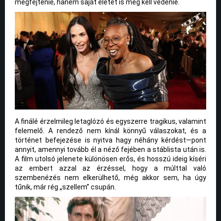
megfejtenie, hanem saját életét is meg kell védenie.
A finálé érzelmileg letaglózó és egyszerre tragikus, valamint
felemelő. A rendező nem kínál könnyű válaszokat, és a
történet befejezése is nyitva hagy néhány kérdést—pont
annyit, amennyi tovább él a néző fejében a stáblista után is.
A film utolsó jelenete különösen erős, és hosszú ideig kíséri
az embert azzal az érzéssel, hogy a múlttal való
szembenézés nem elkerülhető, még akkor sem, ha úgy
tűnik, már rég „szellem” csupán.