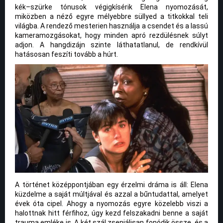
kék–szürke tónusok végigkísérik Elena nyomozását,
miközben a néző egyre mélyebbre süllyed a titkokkal teli
világba. A rendező mesterien használja a csendet és a lassú
kameramozgásokat, hogy minden apró rezdülésnek súlyt
adjon. A hangdizájn szinte láthatatlanul, de rendkívül
hatásosan feszíti tovább a húrt.
A történet középpontjában egy érzelmi dráma is áll: Elena
küzdelme a saját múltjával és azzal a bűntudattal, amelyet
évek óta cipel. Ahogy a nyomozás egyre közelebb viszi a
halottnak hitt férfihoz, úgy kezd felszakadni benne a saját
trauma emléke is. A két szál zseniálisan fonódik össze, és a