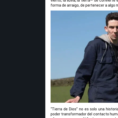
viento, la lluvia, la tierra— se convier
forma de arraigo, de pertenecer a algo
“Tierra de Dios” no es solo una histori
poder transformador del contacto human