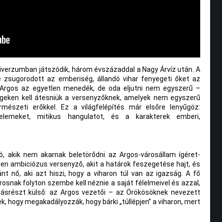
iverzumban játszódik, három évszázaddal a Nagy Árvíz után. A
e zsugorodott az emberiség, állandó vihar fenyegeti őket az
 Argos az egyetlen menedék, de oda eljutni nem egyszerű –
geken kell átesniük a versenyzőknek, amelyek nem egyszerű
mészeti erőkkel. Ez a világfelépítés már elsőre lenyűgöz:
 elemeket, mitikus hangulatot, és a karakterek emberi,
kó, akik nem akarnak beletörődni az Argos-városállam ígéret-
íven ambiciózus versenyző, akit a határok feszegetése hajt, és
nt nő, aki azt hiszi, hogy a viharon túl van az igazság. A fő
rosnak folyton szembe kell néznie a saját félelmeivel és azzal,
másrészt külső: az Argos vezetői – az Örökösöknek nevezett
, hogy megakadályozzák, hogy bárki „túllépjen” a viharon, mert