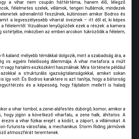
hogy a vihar nem csupán háttértéma, hanem élő, lélegző
ncok, félelmetes szelek, villámok, tengeri hullámok, mindezek
jelenetek adrenalintól feszülnek, különösen amikor Bodros és
mit a legveszélyesebb viharral öveznek – itt dől el, ki képes
 el a félelemtől. Vizuálisan lenyűgözőek ezek a részek: a kamera
 sötétjébe, miközben az emberi arcokon tükröződik a félelem,
-fi kaland: mélyebb témákkal dolgozik, mint a szabadság ára, a
g vs. egyéni felelősség dilemmája. A vihar metafora: a múlt
t vagy hatalmi eszközként használnak. Mira története például
azokkal a strukturális igazságtalanságokkal, amiket sokan
 így volt. És Bodros karaktere is azt tanítja, hogy a bátorság
együttérzés és a képesség, hogy fájdalom mellett is haladj
amikor a vihar tombol, a zenei aláfestés dübörgő, komor; amikor a
 hogy jöjjön a következő viharfalu, a zene halk, áhítatos. A
rezni a vihar fizikai erejét: a ködöt, a záport, a villámokat. A
ri-futurista városfalai, a mechanikus Storm Riding járművek
göző atmoszférát teremtenek.