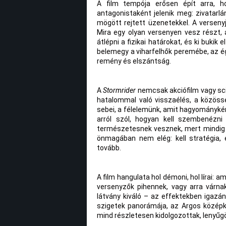
A film tempója erősen épít arra, 
antagonistaként jelenik meg: zivatarlá
mögött rejtett üzenetekkel. A verseny
Mira egy olyan versenyen vesz részt, a
átlépni a fizikai határokat, és ki bukik
belemegy a viharfelhők peremébe, az ég
remény és elszántság.
A
Stormrider
nemcsak akciófilm vagy sci
hatalommal való visszaélés, a közössé
sebei, a félelemünk, amit hagyománykén
arról szól, hogyan kell szembenézni 
természetesnek vesznek, mert mindig is
önmagában nem elég: kell stratégia, 
tovább.
A film hangulata hol démoni, hol lírai: 
versenyzők pihennek, vagy arra várnak,
látvány kiváló – az effektekben igazán é
szigetek panorámája, az Argos középko
mind részletesen kidolgozottak, lenyű