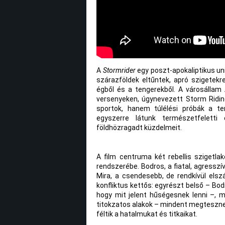
A
Stormrider
egy poszt-apokaliptikus un
szárazföldek eltűntek, apró szigetekr
égből és a tengerekből. A városállam
versenyeken, úgynevezett Storm Ridin
sportok, hanem túlélési próbák a ter
egyszerre látunk természetfeletti
földhözragadt küzdelmeit.
A film centruma két rebellis szigetla
rendszerébe. Bodros, a fiatal, agressz
Mira, a csendesebb, de rendkívül elszá
konfliktus kettős: egyrészt belső – Bod
hogy mit jelent hűségesnek lenni –, 
titokzatos alakok – mindent megtesznek
féltik a hatalmukat és titkaikat.