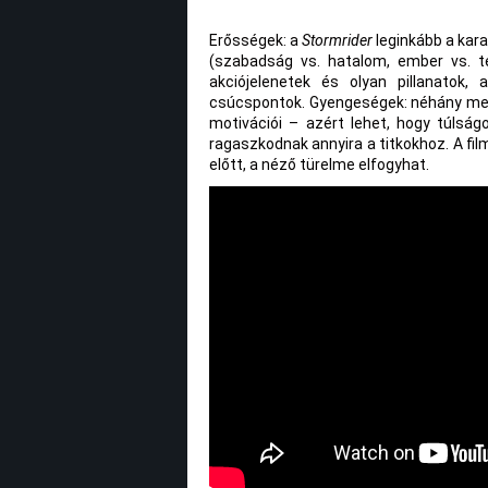
Erősségek: a
Stormrider
leginkább a kara
(szabadság vs. hatalom, ember vs. te
akciójelenetek és olyan pillanatok, a
csúcspontok. Gyengeségek: néhány mell
motivációi – azért lehet, hogy túlságo
ragaszkodnak annyira a titkokhoz. A film
előtt, a néző türelme elfogyhat.