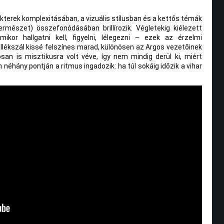
kterek komplexitásában, a vizuális stílusban és a kettős témák
rmészet) összefonódásában brillírozik. Végletekig kiélezett
mikor hallgatni kell, figyelni, lélegezni – ezek az érzelmi
ékszál kissé felszínes marad, különösen az Argos vezetőinek
san is misztikusra volt véve, így nem mindig derül ki, miért
 néhány pontján a ritmus ingadozik: ha túl sokáig időzik a vihar