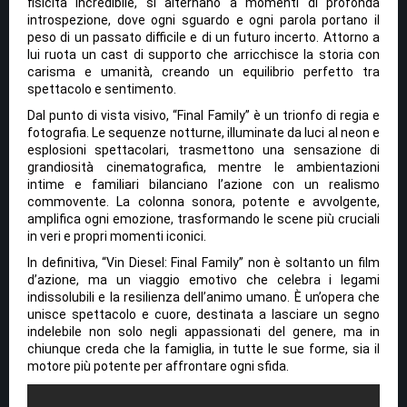
fisicità incredibile, si alternano a momenti di profonda
introspezione, dove ogni sguardo e ogni parola portano il
peso di un passato difficile e di un futuro incerto. Attorno a
lui ruota un cast di supporto che arricchisce la storia con
carisma e umanità, creando un equilibrio perfetto tra
spettacolo e sentimento.
Dal punto di vista visivo, “Final Family” è un trionfo di regia e
fotografia. Le sequenze notturne, illuminate da luci al neon e
esplosioni spettacolari, trasmettono una sensazione di
grandiosità cinematografica, mentre le ambientazioni
intime e familiari bilanciano l’azione con un realismo
commovente. La colonna sonora, potente e avvolgente,
amplifica ogni emozione, trasformando le scene più cruciali
in veri e propri momenti iconici.
In definitiva, “Vin Diesel: Final Family” non è soltanto un film
d’azione, ma un viaggio emotivo che celebra i legami
indissolubili e la resilienza dell’animo umano. È un’opera che
unisce spettacolo e cuore, destinata a lasciare un segno
indelebile non solo negli appassionati del genere, ma in
chiunque creda che la famiglia, in tutte le sue forme, sia il
motore più potente per affrontare ogni sfida.