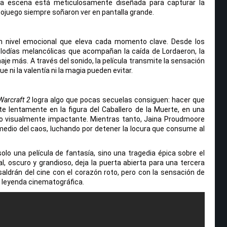
da escena está meticulosamente diseñada para capturar la
deojuego siempre soñaron ver en pantalla grande.
 nivel emocional que eleva cada momento clave. Desde los
lodías melancólicas que acompañan la caída de Lordaeron, la
je más. A través del sonido, la película transmite la sensación
ue ni la valentía ni la magia pueden evitar.
Warcraft 2
logra algo que pocas secuelas consiguen: hacer que
e lentamente en la figura del Caballero de la Muerte, en una
 visualmente impactante. Mientras tanto, Jaina Proudmoore
dio del caos, luchando por detener la locura que consume al
olo una película de fantasía, sino una tragedia épica sobre el
nal, oscuro y grandioso, deja la puerta abierta para una tercera
ldrán del cine con el corazón roto, pero con la sensación de
 leyenda cinematográfica.