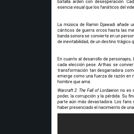
batalla arden con desesperación. Ca
esencia visual que los fanáticos del vi
La música de Ramin Djawadi añade un
cánticos de guerra orcos hasta las me
banda sonora se convierte en un persona
de inevitabilidad, de un destino trágico q
En cuanto al desarrollo de personajes,
cada elección pese. Arthas se conviert
transformación tan desgarradora como
emerge como una fuerza de razón en me
hombre que ama.
Warcraft 2: The Fall of Lordaeron
no es s
poder, la corrupción y la pérdida. Su fi
parte aún más devastadora. Los fans sa
haber presenciado el nacimiento de una