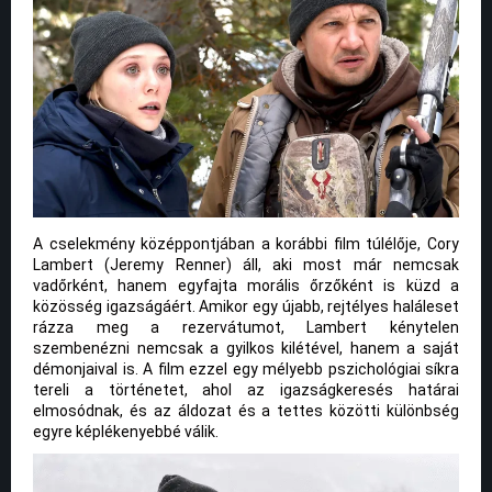
A cselekmény középpontjában a korábbi film túlélője, Cory
Lambert (Jeremy Renner) áll, aki most már nemcsak
vadőrként, hanem egyfajta morális őrzőként is küzd a
közösség igazságáért. Amikor egy újabb, rejtélyes haláleset
rázza meg a rezervátumot, Lambert kénytelen
szembenézni nemcsak a gyilkos kilétével, hanem a saját
démonjaival is. A film ezzel egy mélyebb pszichológiai síkra
tereli a történetet, ahol az igazságkeresés határai
elmosódnak, és az áldozat és a tettes közötti különbség
egyre képlékenyebbé válik.