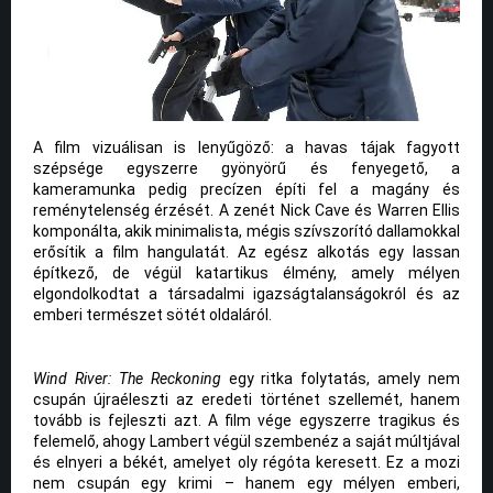
A film vizuálisan is lenyűgöző: a havas tájak fagyott
szépsége egyszerre gyönyörű és fenyegető, a
kameramunka pedig precízen építi fel a magány és
reménytelenség érzését. A zenét Nick Cave és Warren Ellis
komponálta, akik minimalista, mégis szívszorító dallamokkal
erősítik a film hangulatát. Az egész alkotás egy lassan
építkező, de végül katartikus élmény, amely mélyen
elgondolkodtat a társadalmi igazságtalanságokról és az
emberi természet sötét oldaláról.
Wind River: The Reckoning
egy ritka folytatás, amely nem
csupán újraéleszti az eredeti történet szellemét, hanem
tovább is fejleszti azt. A film vége egyszerre tragikus és
felemelő, ahogy Lambert végül szembenéz a saját múltjával
és elnyeri a békét, amelyet oly régóta keresett. Ez a mozi
nem csupán egy krimi – hanem egy mélyen emberi,