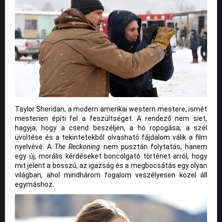
Taylor Sheridan, a modern amerikai western mestere, ismét
mesterien építi fel a feszültséget. A rendező nem siet,
hagyja, hogy a csend beszéljen, a hó ropogása, a szél
üvöltése és a tekintetekből olvasható fájdalom válik a film
nyelvévé. A
The Reckoning
nem pusztán folytatás, hanem
egy új, morális kérdéseket boncolgató történet arról, hogy
mit jelent a bosszú, az igazság és a megbocsátás egy olyan
világban, ahol mindhárom fogalom veszélyesen közel áll
egymáshoz.