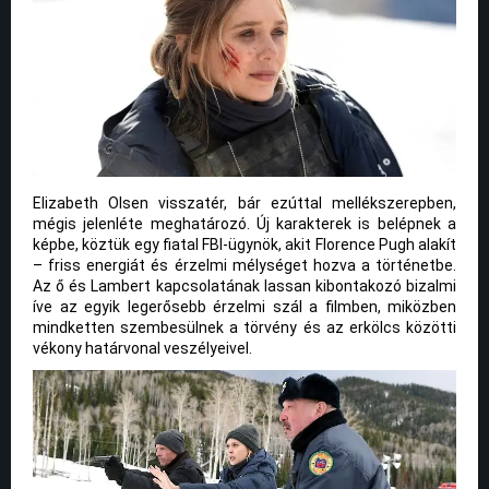
Elizabeth Olsen visszatér, bár ezúttal mellékszerepben,
mégis jelenléte meghatározó. Új karakterek is belépnek a
képbe, köztük egy fiatal FBI-ügynök, akit Florence Pugh alakít
– friss energiát és érzelmi mélységet hozva a történetbe.
Az ő és Lambert kapcsolatának lassan kibontakozó bizalmi
íve az egyik legerősebb érzelmi szál a filmben, miközben
mindketten szembesülnek a törvény és az erkölcs közötti
vékony határvonal veszélyeivel.