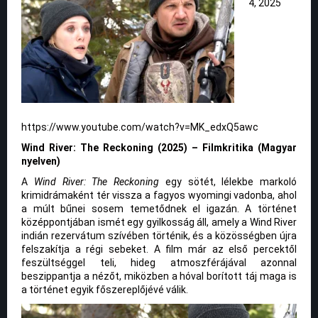
4, 2025
https://www.youtube.com/watch?v=MK_edxQ5awc
Wind River: The Reckoning (2025) – Filmkritika (Magyar
nyelven)
A
Wind River: The Reckoning
egy sötét, lélekbe markoló
krimidrámaként tér vissza a fagyos wyomingi vadonba, ahol
a múlt bűnei sosem temetődnek el igazán. A történet
középpontjában ismét egy gyilkosság áll, amely a Wind River
indián rezervátum szívében történik, és a közösségben újra
felszakítja a régi sebeket. A film már az első percektől
feszültséggel teli, hideg atmoszférájával azonnal
beszippantja a nézőt, miközben a hóval borított táj maga is
a történet egyik főszereplőjévé válik.